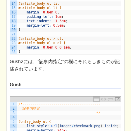
14
#article_body ul li,
15
#article_body ol li {
16
margin
:
0.8em
0
;
17
padding
-
left
:
1em
;
18
text
-
indent
:
-
1.5em
;
19
margin
-
left
:
0.5em
;
20
}
21
22
#article_body ul > ul,
23
#article_body ol > ol {
24
margin
:
0.8em
0
0
1em
;
25
}
Gush2には、”記事内指定”の欄にそれらしきものが記
述されています。
Gush
1
/*--------------------------------------
2
  記事内指定
3
--------------------------------------*/
4
5
#entry_body ul {
6
list
-
style
:
url
(
images
/
checkmark
.
png
)
inside
;
7
margin
-
bottom
:
24px
;