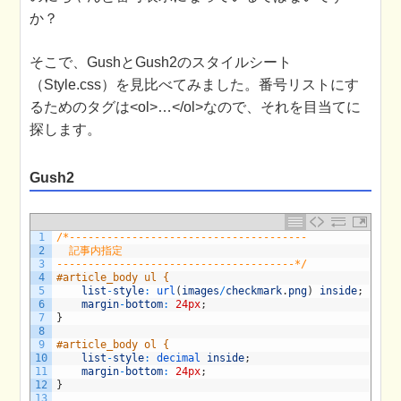
か？
そこで、GushとGush2のスタイルシート
（Style.css）を見比べてみました。番号リストにす
るためのタグは<ol>…</ol>なので、それを目当てに
探します。
Gush2
1
/*--------------------------------------
2
  記事内指定
3
--------------------------------------*/
4
#article_body ul {
5
list
-
style
:
url
(
images
/
checkmark
.
png
)
inside
;
6
margin
-
bottom
:
24px
;
7
}
8
9
#article_body ol {
10
list
-
style
:
decimal 
inside
;
11
margin
-
bottom
:
24px
;
12
}
13