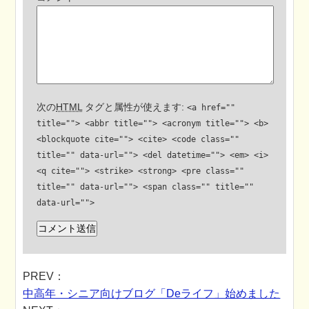
次の
HTML
タグと属性が使えます:
<a href=""
title=""> <abbr title=""> <acronym title=""> <b>
<blockquote cite=""> <cite> <code class=""
title="" data-url=""> <del datetime=""> <em> <i>
<q cite=""> <strike> <strong> <pre class=""
title="" data-url=""> <span class="" title=""
data-url="">
PREV：
中高年・シニア向けブログ「Deライフ」始めました