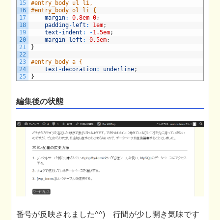
15
#entry_body ul li,
16
#entry_body ol li {
17
margin
:
0.8em
0
;
18
padding
-
left
:
1em
;
19
text
-
indent
:
-
1.5em
;
20
margin
-
left
:
0.5em
;
21
}
22
23
#entry_body a {
24
text
-
decoration
:
underline
;
25
}
編集後の状態
番号が反映されました^^) 行間が少し開き気味です