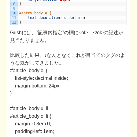
8
}
9
10
#entry_body a {
11
text
-
decoration
:
underline
;
12
}
Gushには、”記事内指定”の欄に<ol>…</ol>の記述が
見当たりません。
比較した結果、↓なんとなくこれが目当てのタグのよ
うな気がしてきました。
#article_body ol {
list-style: decimal inside;
margin-bottom: 24px;
}
#article_body ul li,
#article_body ol li {
margin: 0.8em 0;
padding-left: 1em;