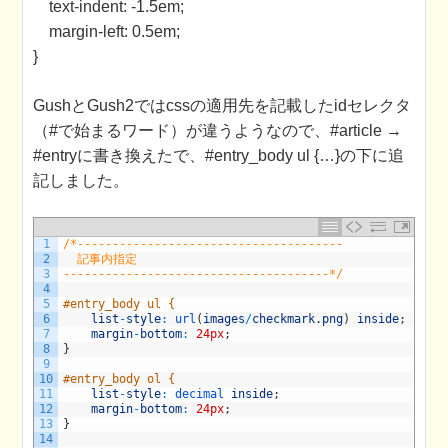
text-indent: -1.5em;
margin-left: 0.5em;
}
GushとGush2ではcssの適用先を記載したidセレクタ
（#で始まるワード）が違うようなので、#article →
#entryに書き換えたで、#entry_body ul {…}の下に追
記しました。
1
/*--------------------------------------
2
  記事内指定
3
--------------------------------------*/
4
5
#entry_body ul {
6
list
-
style
:
url
(
images
/
checkmark
.
png
)
inside
;
7
margin
-
bottom
:
24px
;
8
}
9
10
#entry_body ol {
11
list
-
style
:
decimal 
inside
;
12
margin
-
bottom
:
24px
;
13
}
14